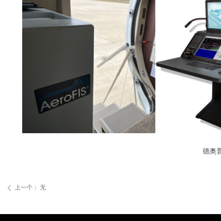
德奥普工
上一个：
无
ꄴ