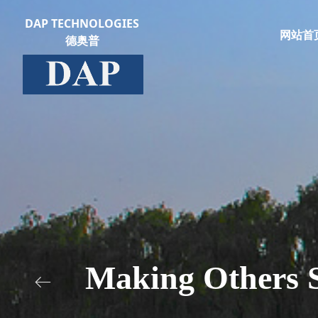
DAP TECHNOLOGIES
网站首
德奥普
Making Others S
ꂃ