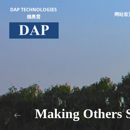
DAP TECHNOLOGIES
网站首
德奥普
Making Others S
ꂃ