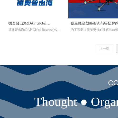
德奥普出海(DAP Global
低空经济战略咨询与答疑解
德奥普出海(DAP Global Business)依托
为了帮助决策者更好的理解当前
Business)
Q&A课程
于德奥普供应链(DAP Supply Chain
经济环境并做出正确的决策判断
s)，德奥普洞见(DAP Insights)与德奥
资，有效降低潜在风险，提高项
普工程(DAP Engineering)在行业内多
功率，德奥普洞见(DAP Insights)
上一页
年的积累。
低空经济战略咨询与答疑解惑Q&
程。
CO
Thought ● Organ