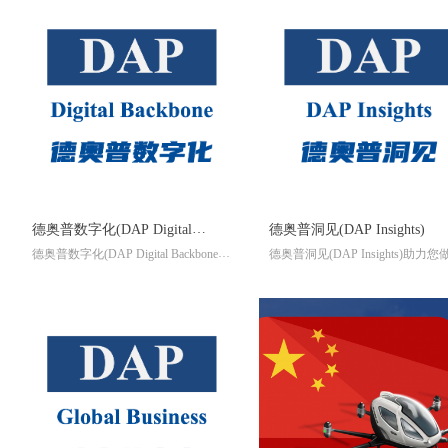
德奥普数字化(DAP Digital
德奥普洞见(DAP Insights)
德奥普数字化(DAP Digital Backbone)
德奥普洞见(DAP Insights)助力您
Backbone)
是国际贸易与项目管理的数字化龙
更明智的决策
骨，系统将整合国际贸易，项目管
德奥普洞见(DAP Insights)让企业
理，供应链管理，产品全生命周期管
者能够更快、更好地做出决策，
理当中的工作流、资金流与数据流。
键时刻提供精准的洞察。无论是
大幅度提升项目管理与业务协同效
资、收购、咨询还是推出新产品
率，有效降低项目风险，让一切尽在
奥普洞见(DAP Insights)都能为那
掌控之中。德奥普数字化(DAP Digital
要清晰洞察以获得竞争优势的决
Backbone)将打造基于AI引擎的国际贸
提供有力支持。
易与项目管理数字孪生系统。